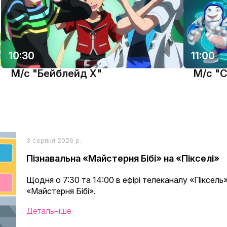
10:30
11:00
М/с "Бейблейд X"
М/с "С
3 серпня 2026 р.
Пізнавальна «Майстерня Бібі» на «Пікселі»
Щодня о 7:30 та 14:00 в ефірі телеканалу «Піксель»
«Майстерня Бібі».
Детальніше