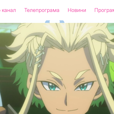
 канал
Телепрограма
Новини
Програ