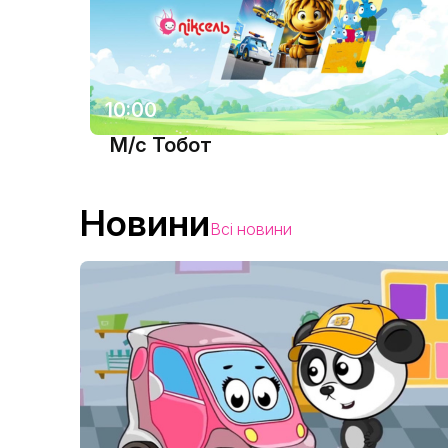
10:00
М/с Тобот
Новини
Всі новини