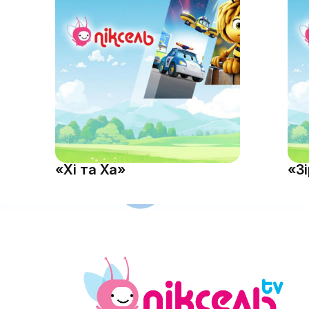
«Хі та Ха»
«З