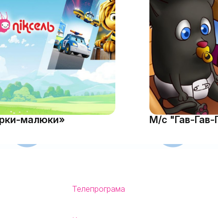
ірки-малюки»
М/с "Гав-Гав-Г
Телепрограма