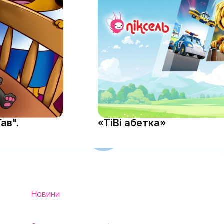
ав".
«ТіВі абетка»
Новини