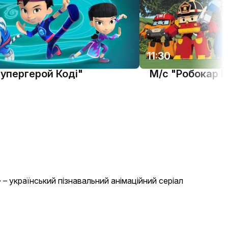
11:30
упергерой Коді"
М/с "Робокар П
 – український пізнавальний анімаційний серіал