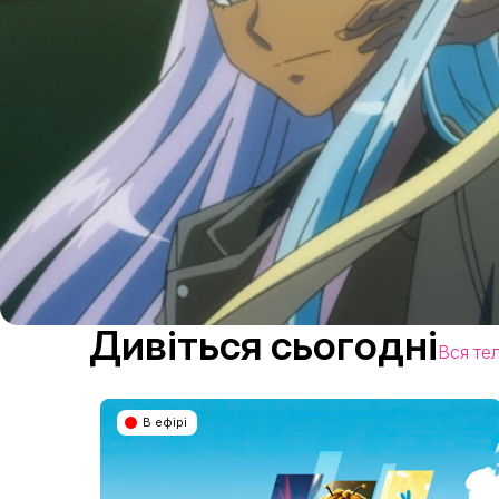
Дивіться сьогодні
Вся те
В ефірі