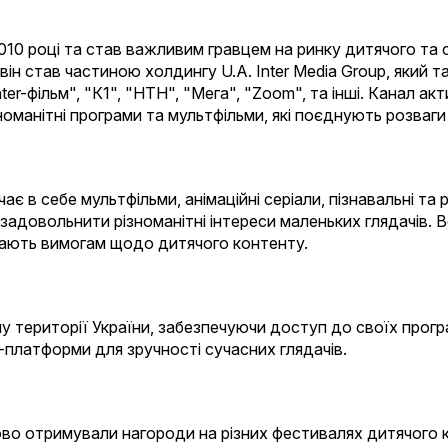
010 році та став важливим гравцем на ринку дитячого та 
він став частиною холдингу U.A. Inter Media Group, який 
ter-фільм", "К1", "НТН", "Мега", "Zoom", та інші. Канал ак
номанітні програми та мультфільми, які поєднують розваги 
є в себе мультфільми, анімаційні серіали, пізнавальні та 
задовольнити різноманітні інтереси маленьких глядачів. В
ідають вимогам щодо дитячого контенту.
у території України, забезпечуючи доступ до своїх прог
-платформи для зручності сучасних глядачів.
во отримували нагороди на різних фестивалях дитячого 