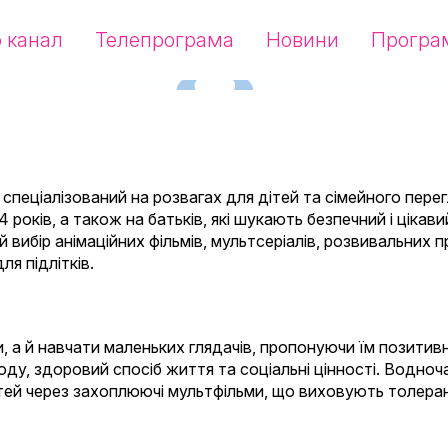
 канал
Телепрограма
Новини
Програ
 спеціалізований на розвагах для дітей та сімейного перег
4 років, а також на батьків, які шукають безпечний і цікав
 вибір анімаційних фільмів, мультсеріалів, розвивальних п
ля підлітків.
, а й навчати маленьких глядачів, пропонуючи їм позитивн
ду, здоровий спосіб життя та соціальні цінності. Водноча
ітей через захоплюючі мультфільми, що виховують толеран