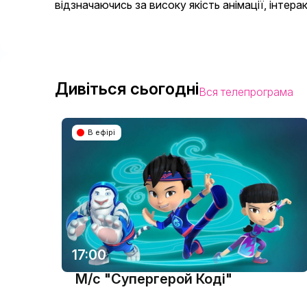
відзначаючись за високу якість анімації, інтера
Дивіться сьогодні
Вся телепрограма
В ефірі
17:00
М/с "Супергерой Коді"