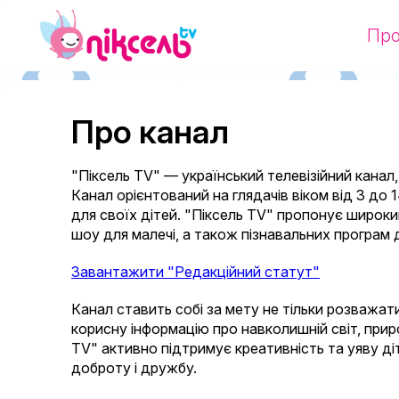
Про
Про канал
"Піксель TV" — український телевізійний канал,
Канал орієнтований на глядачів віком від 3 до 1
для своїх дітей. "Піксель TV" пропонує широкий
шоу для малечі, а також пізнавальних програм д
Завантажити "Редакційний статут"
Канал ставить собі за мету не тільки розважати
корисну інформацію про навколишній світ, приро
TV" активно підтримує креативність та уяву д
доброту і дружбу.