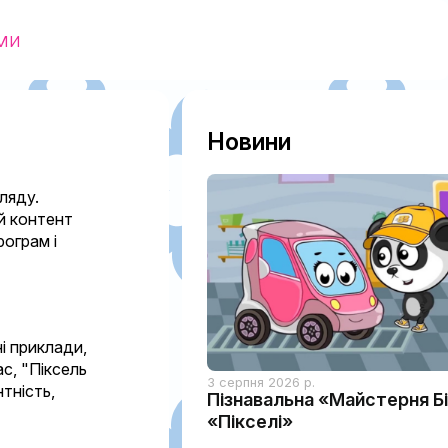
ми
Новини
ляду.
ий контент
рограм і
і приклади,
с, "Піксель
3 серпня 2026 р.
тність,
Пізнавальна «Майстерня Бі
«Пікселі»