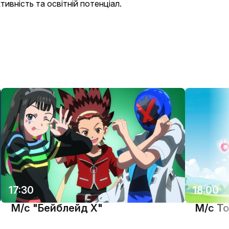
ктивність та освітній потенціал.
17:30
18:00
М/с "Бейблейд X"
М/с Т