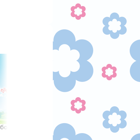
18:30
обот
М/с Місія "Бле