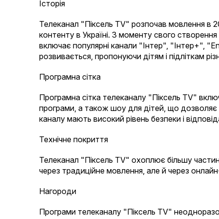
Історія
Телеканал "Піксель TV" розпочав мовлення в 2
контенту в Україні. З моменту свого створення 
включає популярні канали "Інтер", "Інтер+", "En
розвивається, пропонуючи дітям і підліткам різ
Програмна сітка
Програмна сітка телеканалу "Піксель TV" включа
програми, а також шоу для дітей, що дозволяє 
каналу мають високий рівень безпеки і відпов
Технічне покриття
Телеканал "Піксель TV" охоплює більшу частин
через традиційне мовлення, але й через онлайн
Нагороди
Програми телеканалу "Піксель TV" неодноразо