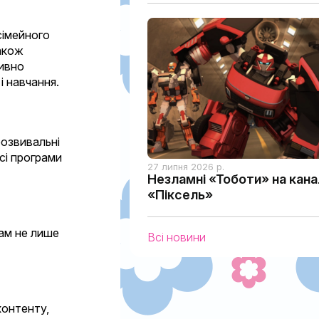
сімейного
також
тивно
і навчання.
розвивальні
сі програми
27 липня 2026 р.
Незламні «Тоботи» на кана
«Піксель»
рам не лише
Всі новини
контенту,