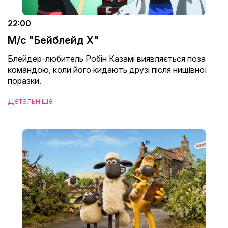
22:00
М/с "Бейблейд X"
Блейдер-любитель Робін Казамі виявляється поза
командою, коли його кидають друзі після нищівної
поразки.
Детальніше