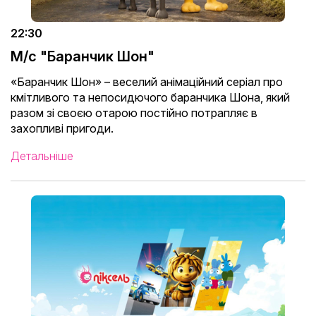
22:30
М/с "Баранчик Шон"
«Баранчик Шон» – веселий анімаційний серіал про
кмітливого та непосидючого баранчика Шона, який
разом зі своєю отарою постійно потрапляє в
захопливі пригоди.
Детальніше