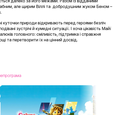
ться далеко за його межами. Разом із відданими
рабним, але щирим Віллі та добродушним жуком Беном –
м.
вані куточки природи відкривають перед героями безліч
дівані зустрічі й кумедні ситуації. І хоча цікавість Майї
люків головного: сміливість, підтримка і справжня
і та перетворити їх на цінний досвід.
лепрограма