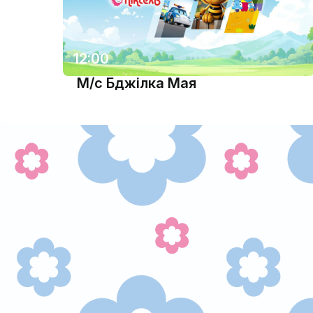
12:00
М/с Бджілка Мая