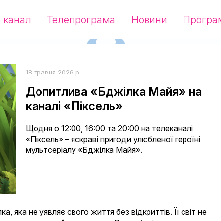
 канал
Телепрограма
Новини
Програ
18 травня 2026 р.
Допитлива «Бджілка Майя» на
каналі «Піксель»
Щодня о 12:00, 16:00 та 20:00 на телеканалі
«Піксель» – яскраві пригоди улюбленої героїні
мультсеріалу «Бджілка Майя».
, яка не уявляє свого життя без відкриттів. Її світ не