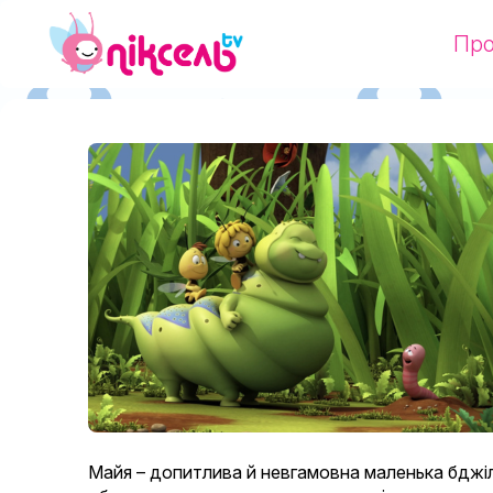
Про
Майя – допитлива й невгамовна маленька бджілка