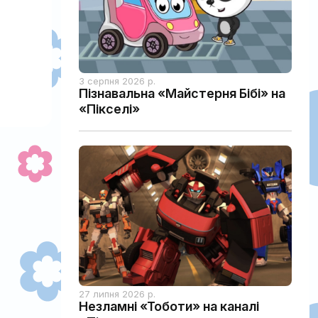
13:30
3 серпня 2026 р.
Баранчик Шон"
Online-садок Н
Пізнавальна «Майстерня Бібі» на
«Пікселі»
27 липня 2026 р.
Незламні «Тоботи» на каналі