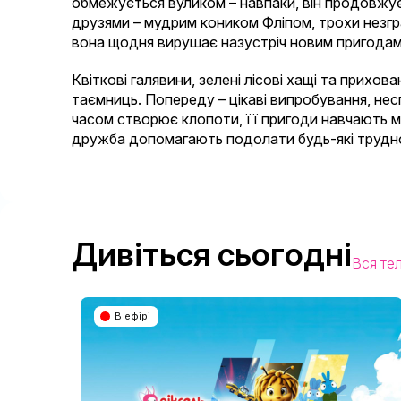
обмежується вуликом – навпаки, він продовжує
друзями – мудрим коником Фліпом, трохи незг
вона щодня вирушає назустріч новим пригода
Квіткові галявини, зелені лісові хащі та прихо
таємниць. Попереду – цікаві випробування, неспо
часом створює клопоти, її пригоди навчають ма
дружба допомагають подолати будь-які труднощ
Дивіться сьогодні
Вся те
В ефірі