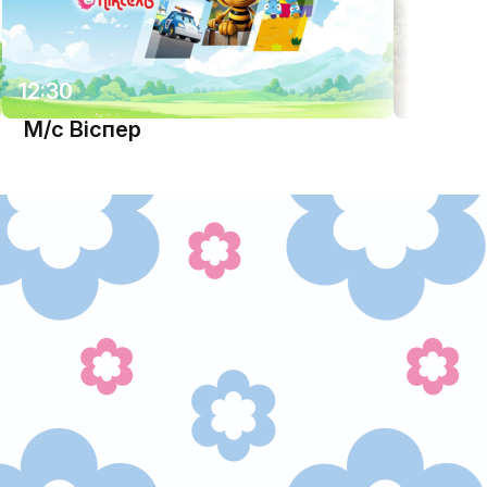
12:30
13:00
М/с Віспер
М/с "