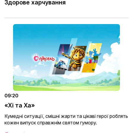
Здорове харчування
09:20
«Хі та Ха»
Кумедні ситуації, смішні жарти та цікаві герої роблять
кожен випуск справжнім святом гумору.