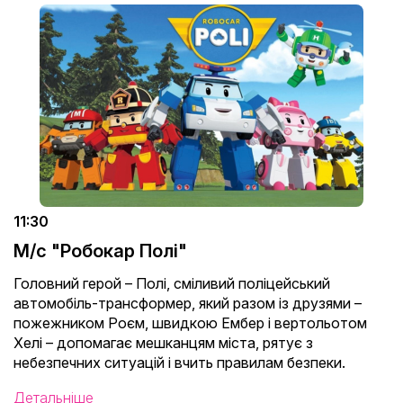
11:30
М/с "Робокар Полі"
Головний герой – Полі, сміливий поліцейський
автомобіль-трансформер, який разом із друзями –
пожежником Роєм, швидкою Ембер і вертольотом
Хелі – допомагає мешканцям міста, рятує з
небезпечних ситуацій і вчить правилам безпеки.
Детальніше