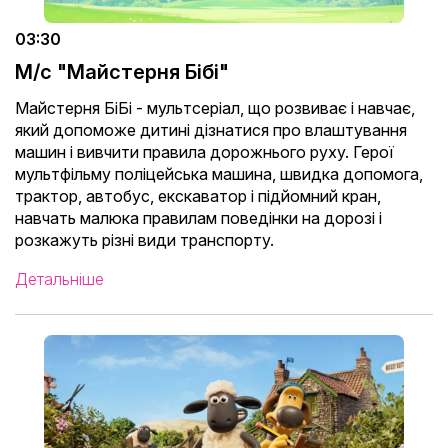
03:30
М/с "Майстерня Бібі"
Майстерня БіБі - мультсеріал, що розвиває і навчає,
який допоможе дитині дізнатися про влаштування
машин і вивчити правила дорожнього руху. Герої
мультфільму поліцейська машина, швидка допомога,
трактор, автобус, екскаватор і підйомний кран,
навчать малюка правилам поведінки на дорозі і
розкажуть різні види транспорту.
Детальніше