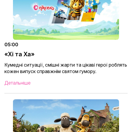
05:00
«Хі та Ха»
Кумедні ситуації, смішні жарти та цікаві герої роблять
кожен випуск справжнім святом гумору.
Детальніше