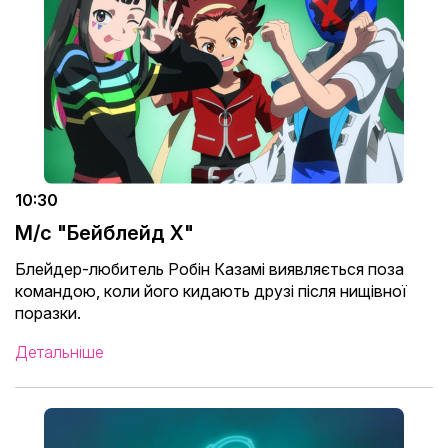
10:30
М/с "Бейблейд X"
Блейдер-любитель Робін Казамі виявляється поза
командою, коли його кидають друзі після нищівної
поразки.
Детальніше