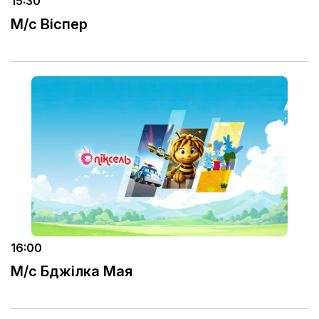
15:30
М/с Віспер
16:00
М/с Бджілка Мая