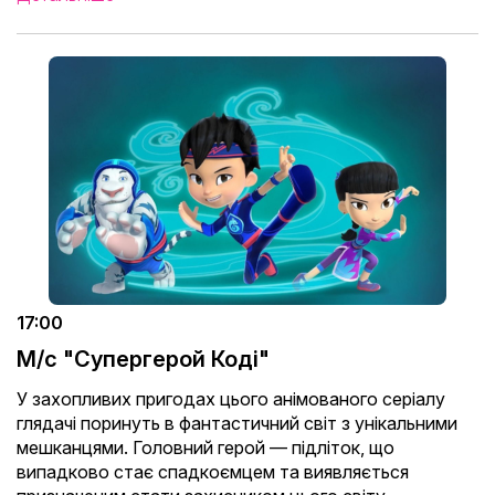
17:00
М/с "Супергерой Коді"
У захопливих пригодах цього анімованого серіалу
глядачі поринуть в фантастичний світ з унікальними
мешканцями. Головний герой — підліток, що
випадково стає спадкоємцем та виявляється