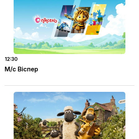
12:30
М/с Віспер