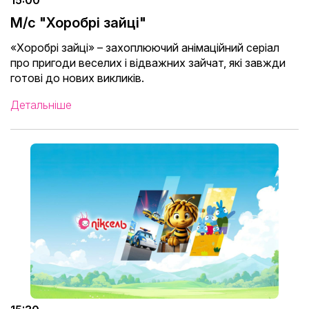
15:00
М/с "Хоробрі зайці"
«Хоробрі зайці» – захоплюючий анімаційний серіал
про пригоди веселих і відважних зайчат, які завжди
готові до нових викликів.
Детальніше