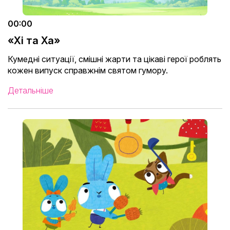
00:00
«Хі та Ха»
Кумедні ситуації, смішні жарти та цікаві герої роблять
кожен випуск справжнім святом гумору.
Детальніше