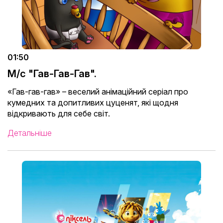
01:50
М/с "Гав-Гав-Гав".
«Гав-гав-гав» – веселий анімаційний серіал про
кумедних та допитливих цуценят, які щодня
відкривають для себе світ.
Детальніше