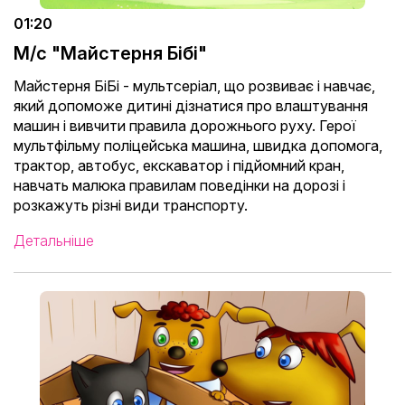
01:20
М/с "Майстерня Бібі"
Майстерня БіБі - мультсеріал, що розвиває і навчає,
який допоможе дитині дізнатися про влаштування
машин і вивчити правила дорожнього руху. Герої
мультфільму поліцейська машина, швидка допомога,
трактор, автобус, екскаватор і підйомний кран,
навчать малюка правилам поведінки на дорозі і
розкажуть різні види транспорту.
Детальніше